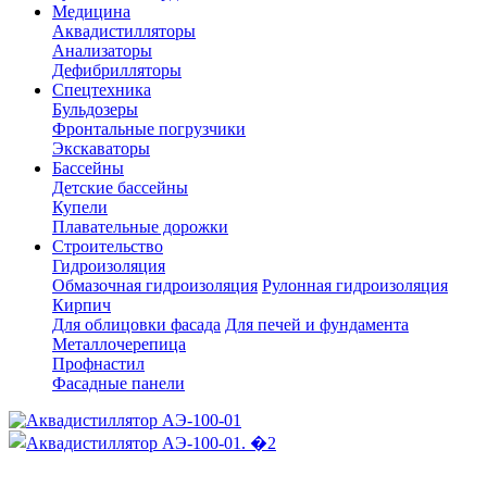
Медицина
Аквадистилляторы
Анализаторы
Дефибрилляторы
Спецтехника
Бульдозеры
Фронтальные погрузчики
Экскаваторы
Бассейны
Детские бассейны
Купели
Плавательные дорожки
Строительство
Гидроизоляция
Обмазочная гидроизоляция
Рулонная гидроизоляция
Кирпич
Для облицовки фасада
Для печей и фундамента
Металлочерепица
Профнастил
Фасадные панели