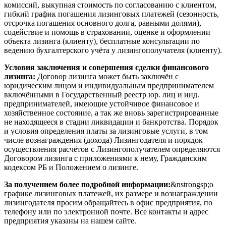
комиссий, выкупная стоимость по согласованию с клиентом,
гибкий график погашения лизинговых платежей (сезонность,
отсрочка погашения основного долга, равными долями),
содействие и помощь в страховании, оценке и оформлении
объекта лизинга (клиенту), бесплатные консультации по
ведению бухгалтерского учёта у лизингополучателя (клиенту).
Условия заключения и совершения сделки финансового
лизинга:
Договор лизинга может быть заключён с
юридическим лицом и индивидуальным предпринимателем
включёнными в Государственный реестр юр. лиц и инд.
предпринимателей, имеющие устойчивое финансовое и
хозяйственное состояние, а так же вновь зарегистрированные
не находящееся в стадии ликвидации и банкротства. Порядок
и условия определения платы за лизинговые услуги, в том
числе вознаграждения (дохода) Лизингодателя и порядок
осуществления расчётов с Лизингополучателем определяются
Договором лизинга с приложениями к нему, Гражданским
кодексом РБ и Положением о лизинге.
За получением более подробной информации:
&nstrongsp;о
графике лизинговых платежей, их размере и вознаграждении
лизингодателя просим обращайтесь в офис предприятия, по
телефону или по электронной почте. Все контакты и адрес
предприятия указаны на нашем сайте.